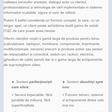
calitatea serviciilor prestate, dialogul activ cu clientul,
profesionalismul și tehnologia de vârf implementate in sisteme
informatice scalabile, sigure și ușor de utilizat.
Putem fi astfel considerați un furnizor complet, la care, cu un
singur apel, un client poate achiziționa toată gama de soluții
IT&C de care poate avea nevoie.
Oferim clienților noștri o gamă largă de produse pentru birou
(calculatoare, laptopuri, monitoare, componente, imprimante,
multifuncționale, servere) precum și produse active sau pasive
de rețea(cabluri și conectică, switch-uri, rackuri, electrice,
jgheaburi de cablu șamd) dar și o gama larga de echipamente
de supraveghere video.
►
Suntem
perfecționiști
►
Suntem
deschiși spre
care ofera
:
nou
:
√ Servicii impecabile, fără
√ Folosim tehnici, sisteme
jumătăți de măsura, fără
si echipamente dintre cele
superficialitate
mai noi