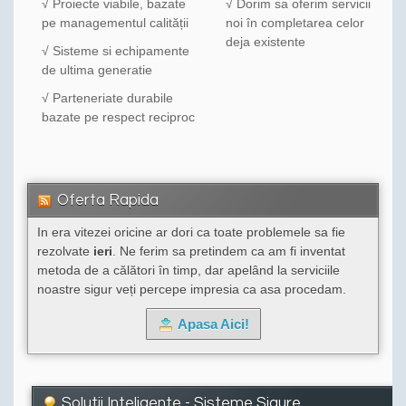
√ Proiecte viabile, bazate
√ Dorim sa oferim servicii
pe managementul calității
noi în completarea celor
deja existente
√ Sisteme si echipamente
de ultima generatie
√ Parteneriate durabile
bazate pe respect reciproc
Oferta Rapida
In era vitezei oricine ar dori ca toate problemele sa fie
rezolvate
ieri
. Ne ferim sa pretindem ca am fi inventat
metoda de a călători în timp, dar apelând la serviciile
noastre sigur veți percepe impresia ca asa procedam.
Apasa Aici!
Solutii Inteligente - Sisteme Sigure