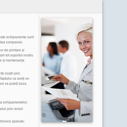
Aceste echipamente sunt
tatea companiei.
or de printare și
am tot suportul nostru
ere și mentenanța
ii noștri prin
faptului ca aveți un
are va puteți baza.
 a echipamentelor;
or prin revizii
tronice aparute;