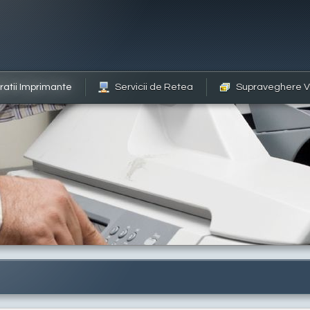
atii Imprimante
Servicii de Retea
Supraveghere V