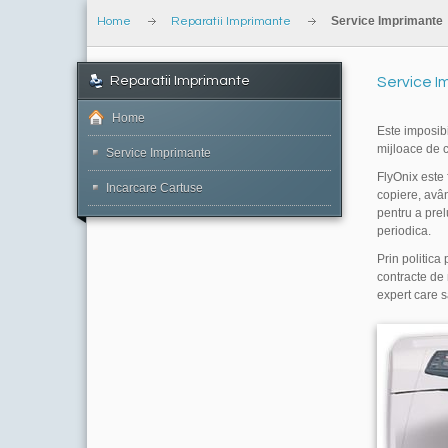
Service Imprimante
Home
Reparatii Imprimante
Reparatii Imprimante
Service I
Home
Este imposibi
mijloace de c
Service Imprimante
FlyOnix este 
Incarcare Cartuse
copiere, avân
pentru a prel
periodica.
Prin politica
contracte de 
expert care s