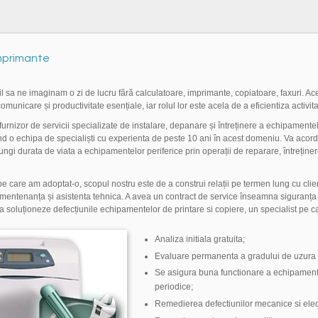
mprimante
l sa ne imaginam o zi de lucru fără calculatoare, imprimante, copiatoare, faxuri. 
omunicare și productivitate esențiale, iar rolul lor este acela de a eficientiza activi
furnizor de servicii specializate de instalare, depanare și întreținere a echipamentel
d o echipa de specialiști cu experienta de peste 10 ani în acest domeniu. Va acord
ungi durata de viata a echipamentelor periferice prin operații de reparare, întrețin
 pe care am adoptat-o, scopul nostru este de a construi relații pe termen lung cu clienț
mentenanța și asistenta tehnica. A avea un contract de service înseamna siguranța 
a soluționeze defecțiunile echipamentelor de printare si copiere, un specialist pe c
Analiza initiala gratuita;
Evaluare permanenta a gradului de uzura
Se asigura buna functionare a echipamentel
periodice;
Remedierea defectiunilor mecanice si elec